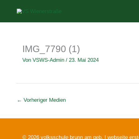
Zum
Inhalt
springen
IMG_7790 (1)
Von
VSWS-Admin
/
23. Mai 2024
←
Vorheriger Medien
© 2026 volksschule brunn am geb. |
webseite erst