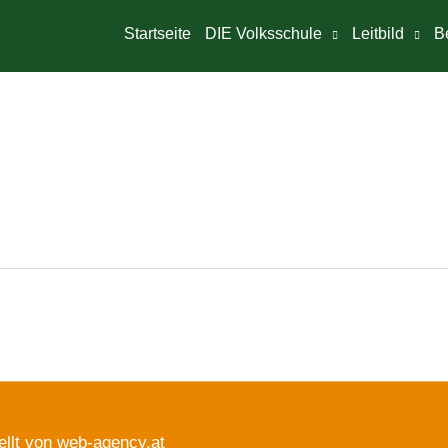
Startseite
DIE Volksschule
Leitbild
B
ellt von web-agency.at