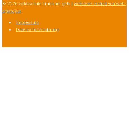
© 2026 volksschule brunn am geb. |
webseite erstellt von web-
agency.at
Impressum
Datenschutzerklärung