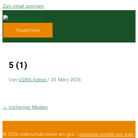
Zum Inhalt springen
Hauptmenü
5 (1)
Von
VSWS-Admin
/
20. März 2024
←
Vorheriger Medien
© 2026 volksschule brunn am geb. |
webseite erstellt von web-