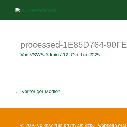
Zum
Inhalt
springen
processed-1E85D764-90F
Von
VSWS-Admin
/
12. Oktober 2025
←
Vorheriger Medien
© 2026 volksschule brunn am geb. |
webseite erst