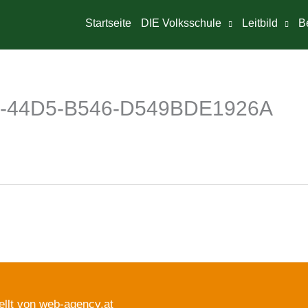
Startseite
DIE Volksschule
Leitbild
B
E-44D5-B546-D549BDE1926A
ellt von web-agency.at