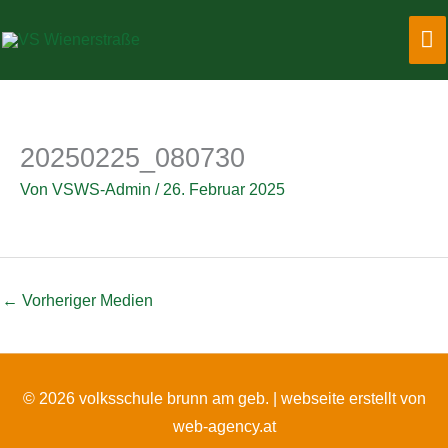
Zum
Ha
Inhalt
springen
20250225_080730
Von
VSWS-Admin
/
26. Februar 2025
←
Vorheriger Medien
© 2026 volksschule brunn am geb. |
webseite erstellt von
web-agency.at