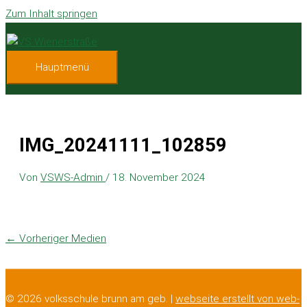
Zum Inhalt springen
Hauptmenü
IMG_20241111_102859
Von
VSWS-Admin
/
18. November 2024
←
Vorheriger Medien
© 2026 volksschule brunn am geb. |
webseite erstellt von web-