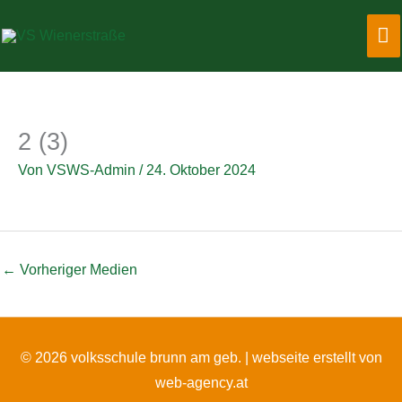
Zum
Ha
Inhalt
springen
2 (3)
Von
VSWS-Admin
/
24. Oktober 2024
←
Vorheriger Medien
© 2026 volksschule brunn am geb. |
webseite erstellt von
web-agency.at