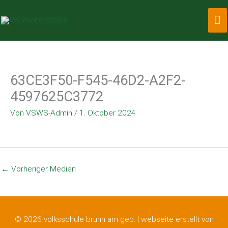
Zum
Ha
Inhalt
springen
63CE3F50-F545-46D2-A2F2-
4597625C3772
Von
VSWS-Admin
/
1. Oktober 2024
←
Vorheriger Medien
© 2026 volksschule brunn am geb. |
webseite erstellt von