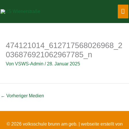
Zum
Ha
Inhalt
springen
474121014_612717568026968_2
036876921062967785_n
Von
VSWS-Admin
/
28. Januar 2025
←
Vorheriger Medien
© 2026 volksschule brunn am geb. |
webseite erstellt von