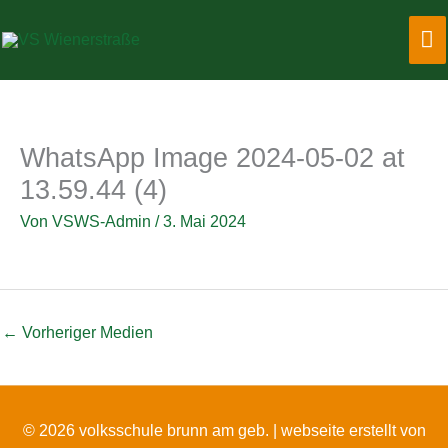
Zum
Ha
Inhalt
springen
WhatsApp Image 2024-05-02 at
13.59.44 (4)
Von
VSWS-Admin
/
3. Mai 2024
←
Vorheriger Medien
© 2026 volksschule brunn am geb. |
webseite erstellt von