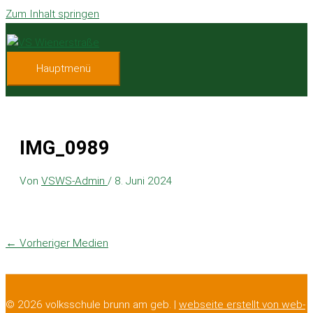
Zum Inhalt springen
Hauptmenü
IMG_0989
Von
VSWS-Admin
/
8. Juni 2024
←
Vorheriger Medien
© 2026 volksschule brunn am geb. |
webseite erstellt von web-