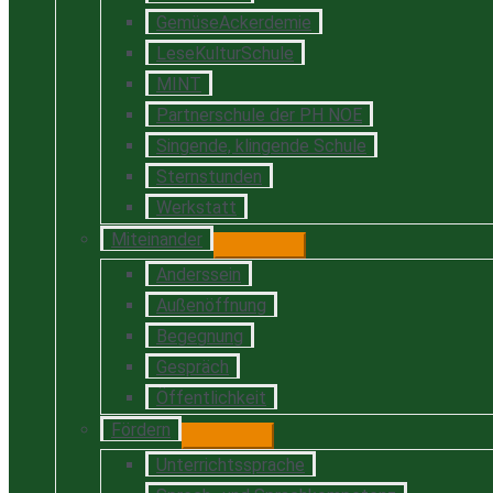
GemüseAckerdemie
LeseKulturSchule
MINT
Partnerschule der PH NOE
Singende, klingende Schule
Sternstunden
Werkstatt
Miteinander
Anderssein
Außenöffnung
Begegnung
Gespräch
Öffentlichkeit
Fördern
Unterrichtssprache