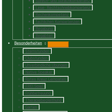
Sprech- und Sprachkompetenz
Lese- Rechtschreibkompetenz
Rechenkompetenz
fachlichen Kompetenzen
Begabung
Begabten
Besonderheiten
Sternstunden
Clubstunden
Unverbindliche Übungen
Native Speaker
Rotes Kreuz Lernpaten
FREI.Spiel
Frühbetreuung
Therapiebegleithund
Garten