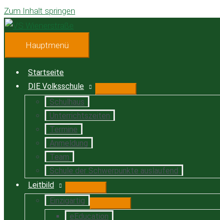
Zum Inhalt springen
Hauptmenü
Startseite
DIE Volksschule
Schulhaus
Unterrichtszeiten
Termine
Anmeldung
Team
Schule der Schwerpunkte auslaufend
Leitbild
Einzigartig
eEducation