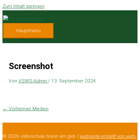
Zum Inhalt springen
Hauptmenü
Screenshot
Von
VSWS-Admin
/
13. September 2024
←
Vorheriger Medien
© 2026 volksschule brunn am geb. |
webseite erstellt von web-