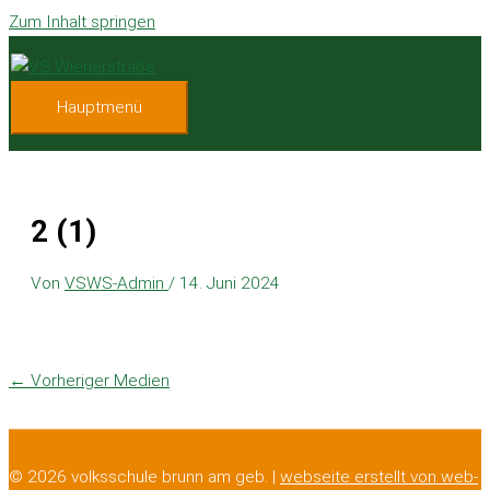
Zum Inhalt springen
Hauptmenü
2 (1)
Von
VSWS-Admin
/
14. Juni 2024
←
Vorheriger Medien
© 2026 volksschule brunn am geb. |
webseite erstellt von web-