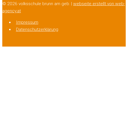
© 2026 volksschule brunn am geb. |
webseite erstellt von web-
agency.at
Impressum
Datenschutzerklärung