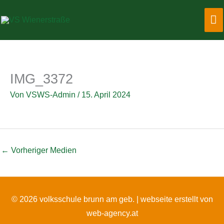
Zum
Ha
Inhalt
springen
IMG_3372
Von
VSWS-Admin
/
15. April 2024
←
Vorheriger Medien
© 2026 volksschule brunn am geb. |
webseite erstellt von
web-agency.at