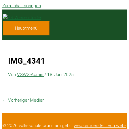
Zum Inhalt springen
Hauptmenü
IMG_4341
Von
VSWS-Admin
/
18. Juni 2025
←
Vorheriger Medien
© 2026 volksschule brunn am geb. |
webseite erstellt von web-