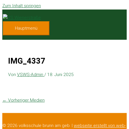
Zum Inhalt springen
Hauptmenü
IMG_4337
Von
VSWS-Admin
/
18. Juni 2025
←
Vorheriger Medien
© 2026 volksschule brunn am geb. |
webseite erstellt von web-