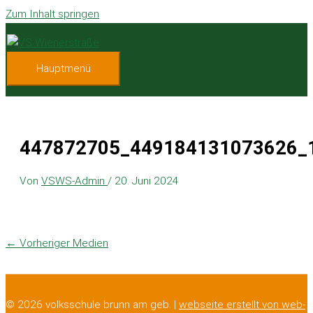
Zum Inhalt springen
Hauptmenü
447872705_449184131073626_
Von
VSWS-Admin
/
20. Juni 2024
←
Vorheriger Medien
© 2026 volksschule brunn am geb. |
webseite erstellt von web-