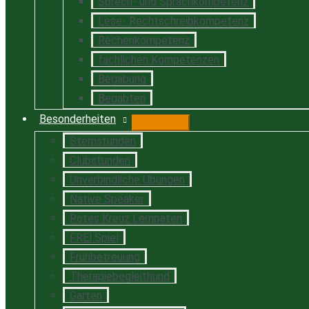
Sprech- und Sprachkompetenz
Lese- Rechtschreibkompetenz
Rechenkompetenz
fachlichen Kompetenzen
Begabung
Begabten
Besonderheiten
Sternstunden
Clubstunden
Unverbindliche Übungen
Native Speaker
Rotes Kreuz Lernpaten
FREI.Spiel
Frühbetreuung
Therapiebegleithund
Garten