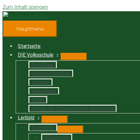
Zum Inhalt springen
Hauptmenü
Startseite
DIE Volksschule
Schulhaus
Unterrichtszeiten
Termine
Anmeldung
Team
Schule der Schwerpunkte auslaufend
Leitbild
Einzigartig
eEducation