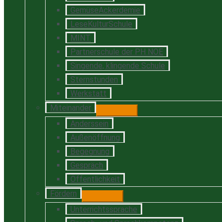
GemüseAckerdemie
LeseKulturSchule
MINT
Partnerschule der PH NOE
Singende, klingende Schule
Sternstunden
Werkstatt
Miteinander
Anderssein
Außenöffnung
Begegnung
Gespräch
Öffentlichkeit
Fördern
Unterrichtssprache