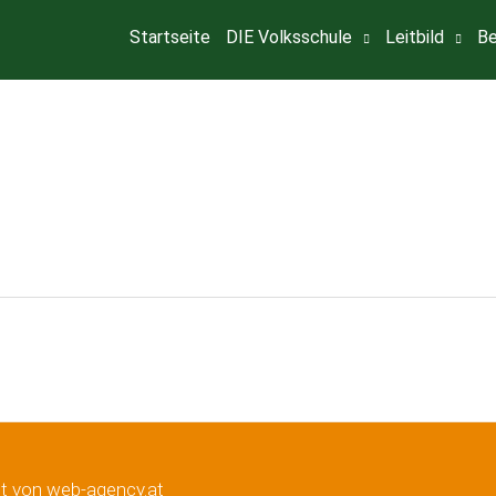
Startseite
DIE Volksschule
Leitbild
Be
lt von web-agency.at