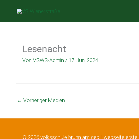
Zum
Inhalt
springen
Lesenacht
Von
VSWS-Admin
/
17. Juni 2024
←
Vorheriger Medien
© 2026 volksschule brunn am geb. |
webseite erstel