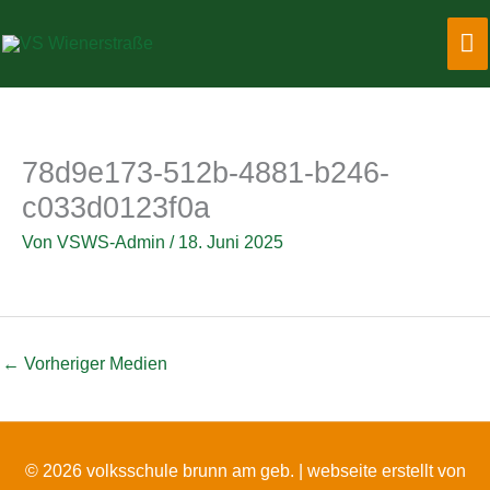
Zum
Ha
Inhalt
springen
78d9e173-512b-4881-b246-
c033d0123f0a
Von
VSWS-Admin
/
18. Juni 2025
←
Vorheriger Medien
© 2026 volksschule brunn am geb. |
webseite erstellt von