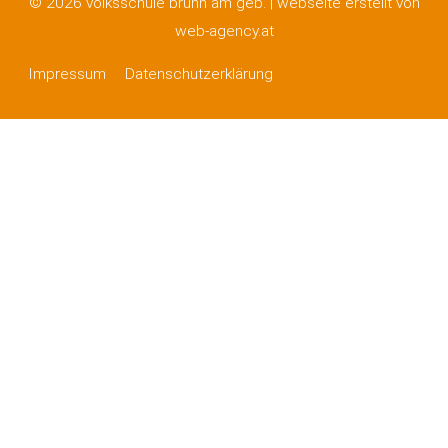
© 2026 volksschule brunn am geb. |
webseite erstellt von
web-agency.at
Impressum
Datenschutzerklärung