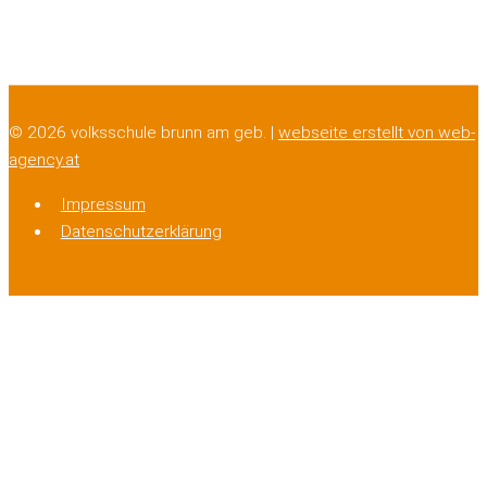
© 2026 volksschule brunn am geb. |
webseite erstellt von web-
agency.at
Impressum
Datenschutzerklärung