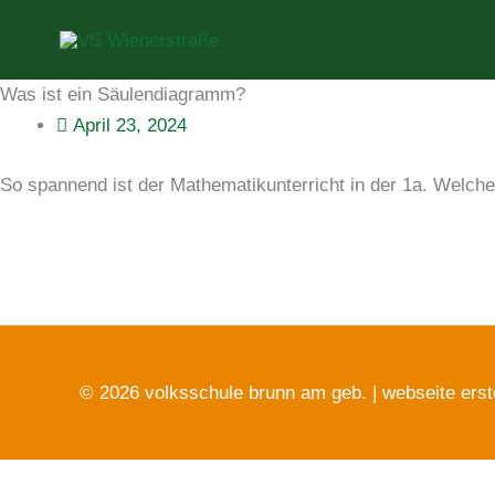
Zum
Inhalt
springen
Was ist ein Säulendiagramm?
April 23, 2024
So spannend ist der Mathematikunterricht in der 1a. Welche
© 2026 volksschule brunn am geb. |
webseite erst