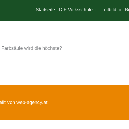
Startseite
DIE Volksschule
Leitbild
B
 Farbsäule wird die höchste?
ellt von web-agency.at