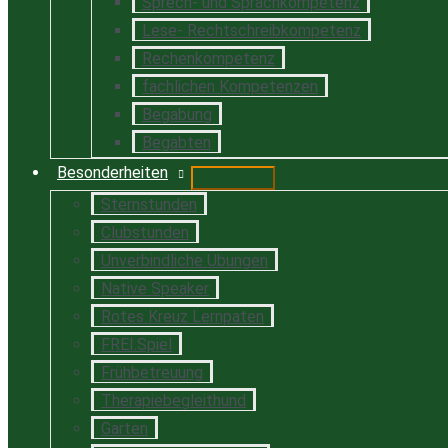
Sprech- und Sprachkompetenz
Lese- Rechtschreibkompetenz
Rechenkompetenz
fachlichen Kompetenzen
Begabung
Begabten
Besonderheiten
Sternstunden
Clubstunden
Unverbindliche Übungen
Native Speaker
Rotes Kreuz Lernpaten
FREI.Spiel
Frühbetreuung
Therapiebegleithund
Garten