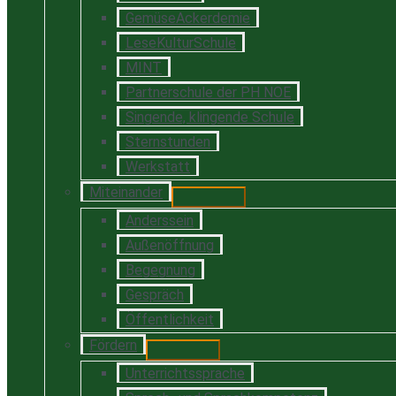
GemüseAckerdemie
LeseKulturSchule
MINT
Partnerschule der PH NOE
Singende, klingende Schule
Sternstunden
Werkstatt
Miteinander
Anderssein
Außenöffnung
Begegnung
Gespräch
Öffentlichkeit
Fördern
Unterrichtssprache