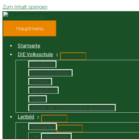
Zum Inhalt springen
Hauptmenü
Startseite
DIE Volksschule
Schulhaus
Unterrichtszeiten
Termine
Anmeldung
Team
Schule der Schwerpunkte auslaufend
Leitbild
Einzigartig
eEducation