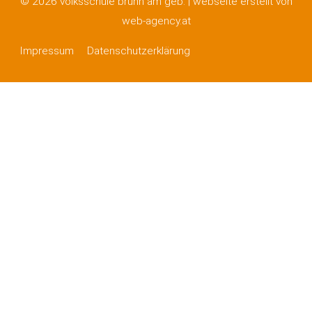
© 2026 volksschule brunn am geb. |
webseite erstellt von
web-agency.at
Impressum
Datenschutzerklärung