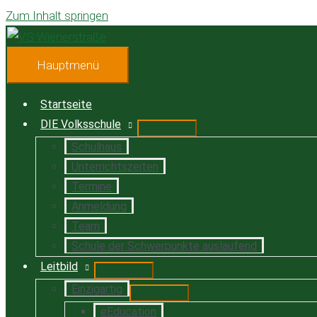
Zum Inhalt springen
Hauptmenü
Startseite
DIE Volksschule
Schulhaus
Unterrichtszeiten
Termine
Anmeldung
Team
Schule der Schwerpunkte auslaufend
Leitbild
Einzigartig
eEducation