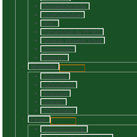
GemüseAckerdemie
LeseKulturSchule
MINT
Partnerschule der PH NOE
Singende, klingende Schule
Sternstunden
Werkstatt
Miteinander
Anderssein
Außenöffnung
Begegnung
Gespräch
Öffentlichkeit
Fördern
Unterrichtssprache