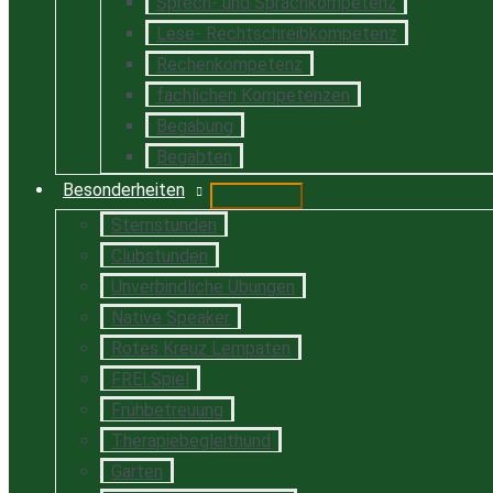
Sprech- und Sprachkompetenz
Lese- Rechtschreibkompetenz
Rechenkompetenz
fachlichen Kompetenzen
Begabung
Begabten
Besonderheiten
Sternstunden
Clubstunden
Unverbindliche Übungen
Native Speaker
Rotes Kreuz Lernpaten
FREI.Spiel
Frühbetreuung
Therapiebegleithund
Garten