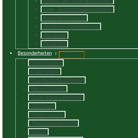
Sprech- und Sprachkompetenz
Lese- Rechtschreibkompetenz
Rechenkompetenz
fachlichen Kompetenzen
Begabung
Begabten
Besonderheiten
Sternstunden
Clubstunden
Unverbindliche Übungen
Native Speaker
Rotes Kreuz Lernpaten
FREI.Spiel
Frühbetreuung
Therapiebegleithund
Garten