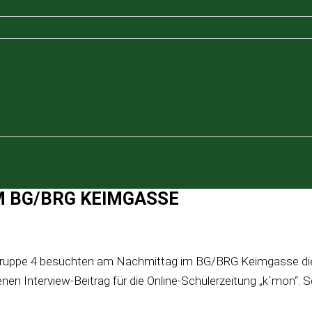
M BG/BRG KEIMGASSE
sgruppe 4 besuchten am Nachmittag im BG/BRG Keimgasse die 
Interview-Beitrag für die Online-Schülerzeitung „k`mon“. Sehr 