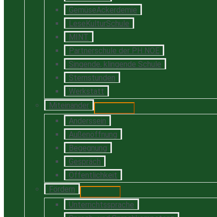
GemüseAckerdemie
LeseKulturSchule
MINT
Partnerschule der PH NOE
Singende, klingende Schule
Sternstunden
Werkstatt
Miteinander
Anderssein
Außenöffnung
Begegnung
Gespräch
Öffentlichkeit
Fördern
Unterrichtssprache