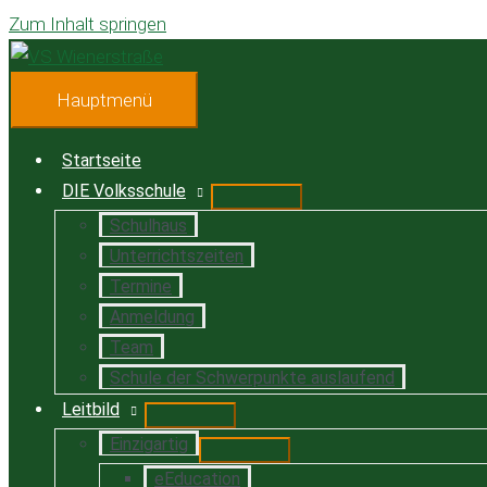
Zum Inhalt springen
Hauptmenü
Startseite
DIE Volksschule
Schulhaus
Unterrichtszeiten
Termine
Anmeldung
Team
Schule der Schwerpunkte auslaufend
Leitbild
Einzigartig
eEducation