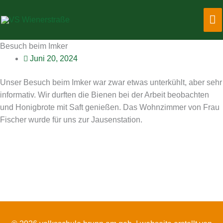
Zum
Ha
Inhalt
springen
Besuch beim Imker
Juni 20, 2024
Unser Besuch beim Imker war zwar etwas unterkühlt, aber sehr
informativ. Wir durften die Bienen bei der Arbeit beobachten
und Honigbrote mit Saft genießen. Das Wohnzimmer von Frau
Fischer wurde für uns zur Jausenstation.