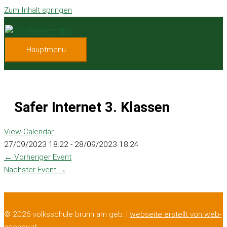
Zum Inhalt springen
Hauptmenü
Safer Internet 3. Klassen
View Calendar
27/09/2023 18:22 - 28/09/2023 18:24
←
Vorheriger Event
Nächster Event
→
© 2026 volksschule brunn am geb. |
webseite erstellt von web-
agency.at