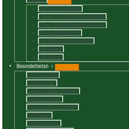
Unterrichtssprache
Sprech- und Sprachkompetenz
Lese- Rechtschreibkompetenz
Rechenkompetenz
fachlichen Kompetenzen
Begabung
Begabten
Besonderheiten
Sternstunden
Clubstunden
Unverbindliche Übungen
Native Speaker
Rotes Kreuz Lernpaten
FREI.Spiel
Frühbetreuung