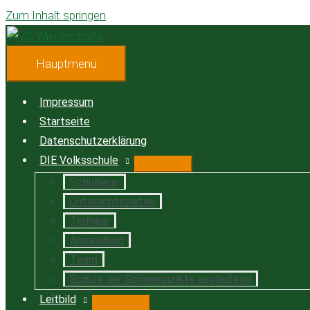
Zum Inhalt springen
Hauptmenü
Impressum
Startseite
Datenschutzerklärung
DIE Volksschule
Schulhaus
Unterrichtszeiten
Termine
Anmeldung
Team
Schule der Schwerpunkte auslaufend
Leitbild