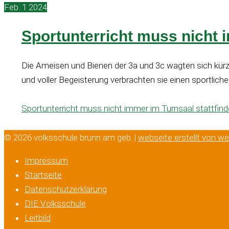
Feb.
1
2024
Sportunterricht muss nicht 
Die Ameisen und Bienen der 3a und 3c wagten sich kürzl
und voller Begeisterung verbrachten sie einen sportlic
Sportunterricht muss nicht immer im Turnsaal stattfind
© 2026 volksschule brunn am geb. |
webseite erstellt von w
Impressum
Startseite
Datenschutzerklärung
DIE Volksschule
Leitbild