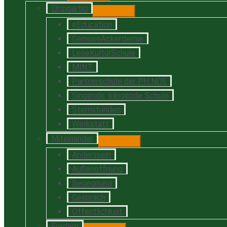
Einzigartig
eEducation
GemüseAckerdemie
LeseKulturSchule
MINT
Partnerschule der PH NOE
Singende, klingende Schule
Sternstunden
Werkstatt
Miteinander
Anderssein
Außenöffnung
Begegnung
Gespräch
Öffentlichkeit
Fördern