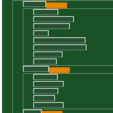
Einzigartig
eEducation
GemüseAckerdemie
LeseKulturSchule
MINT
Partnerschule der PH NOE
Singende, klingende Schule
Sternstunden
Werkstatt
Miteinander
Anderssein
Außenöffnung
Begegnung
Gespräch
Öffentlichkeit
Fördern