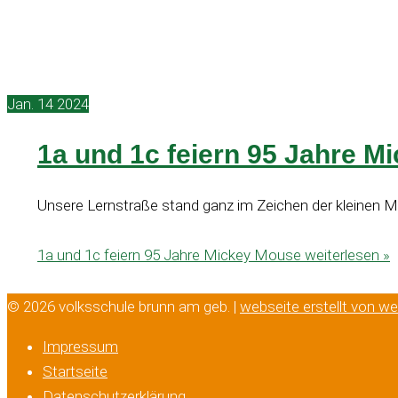
Jan.
14
2024
1a und 1c feiern 95 Jahre M
Unsere Lernstraße stand ganz im Zeichen der kleinen 
1a und 1c feiern 95 Jahre Mickey Mouse
weiterlesen »
© 2026 volksschule brunn am geb. |
webseite erstellt von w
Impressum
Startseite
Datenschutzerklärung