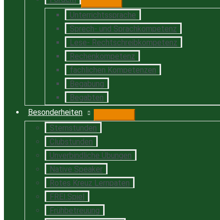
Unterrichtssprache
Sprech- und Sprachkompetenz
Lese- Rechtschreibkompetenz
Rechenkompetenz
fachlichen Kompetenzen
Begabung
Begabten
Besonderheiten
Sternstunden
Clubstunden
Unverbindliche Übungen
Native Speaker
Rotes Kreuz Lernpaten
FREI.Spiel
Frühbetreuung