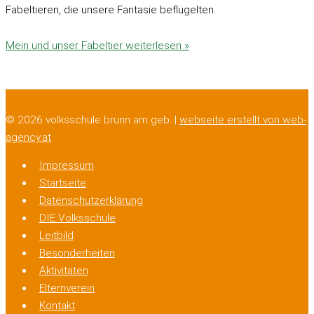
Fabeltieren, die unsere Fantasie beflügelten.
Mein und unser Fabeltier
weiterlesen »
© 2026 volksschule brunn am geb. |
webseite erstellt von web-
agency.at
Impressum
Startseite
Datenschutzerklärung
DIE Volksschule
Leitbild
Besonderheiten
Aktivitäten
Elternverein
Kontakt