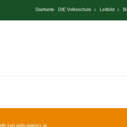
Startseite
DIE Volksschule
Leitbild
B
ellt von web-agency.at