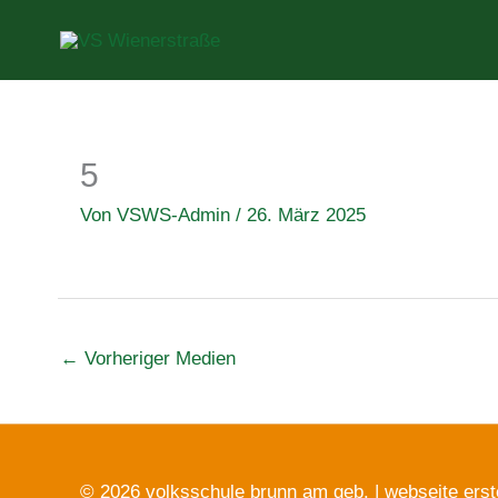
Zum
Inhalt
springen
5
Von
VSWS-Admin
/
26. März 2025
←
Vorheriger Medien
© 2026 volksschule brunn am geb. |
webseite erst