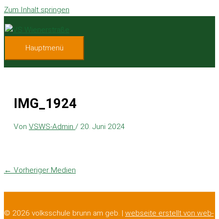
Zum Inhalt springen
Hauptmenü
IMG_1924
Von
VSWS-Admin
/
20. Juni 2024
←
Vorheriger Medien
© 2026 volksschule brunn am geb. |
webseite erstellt von web-